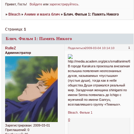
Привет, Гость!
Войдите
или
зарегистрируйтесь
.
»
Bleach
»
Аниме и манга блич
»
Блич. Фильм 1: Память Никого
Страница:
1
Блич. Фильм 1: Память Никого
RulleZ
1
Поделиться
2009-03-04 10:14:10
Администратор
В городе Karakura произошла внезапная
вспышка появления неопознанных
духов, называемых «пустышки»
(пустые души), тогда как в небе
общества Души отражался реальный
мир. Загадочная женщина shinigami по
имени Senna появилась до Ichigo с
мужчиной по имени Ganryu,
возглавлявшего группу «Темных».
Bleach. Фильм 1
0
Зарегистрирован
: 2009-03-01
Приглашений:
0