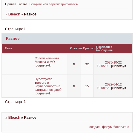
Привет, Гость!
Войдите
или
зарегистрируйтесь
.
»
Bleach
»
Разное
Страница:
1
Разное
Последнее
Тема
Ответов
Просмотров
сообщение
Услуги клининга
Москва и МО
2023-10-22
0
32
puqnetaylt
12:05:02
puqnetaylt
Чувствуете
тревогу и
2022-04-12
неуверенность в
0
15
19:08:53
puqnetaylt
завтрашнем дне?
puqnetaylt
Страница:
1
»
Bleach
»
Разное
создать форум бесплатно